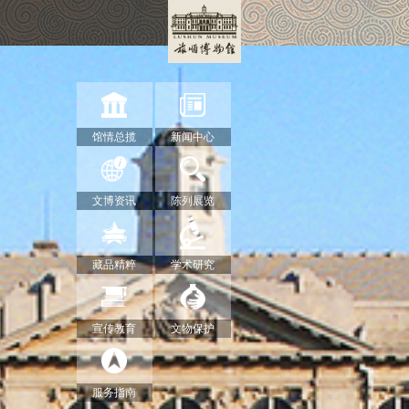
馆情总揽
新闻中心
文博资讯
陈列展览
藏品精粹
学术研究
宣传教育
文物保护
服务指南