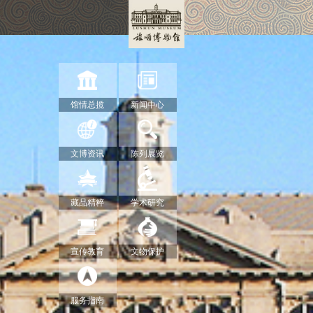
馆情总揽
新闻中心
文博资讯
陈列展览
藏品精粹
学术研究
宣传教育
文物保护
服务指南