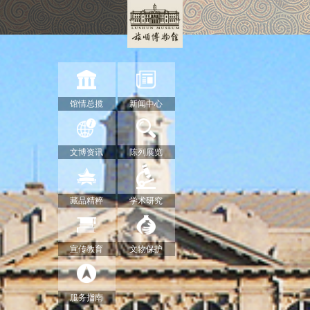
馆情总揽
新闻中心
文博资讯
陈列展览
藏品精粹
学术研究
宣传教育
文物保护
服务指南