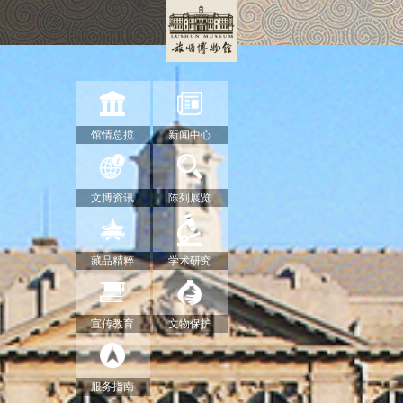
馆情总揽
新闻中心
文博资讯
陈列展览
藏品精粹
学术研究
宣传教育
文物保护
服务指南