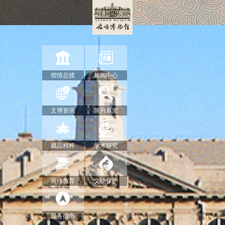
馆情总揽
新闻中心
文博资讯
陈列展览
藏品精粹
学术研究
宣传教育
文物保护
服务指南