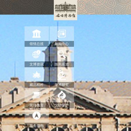
馆情总揽
新闻中心
文博资讯
陈列展览
藏品精粹
学术研究
宣传教育
文物保护
服务指南