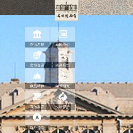
馆情总揽
新闻中心
文博资讯
陈列展览
藏品精粹
学术研究
宣传教育
文物保护
服务指南