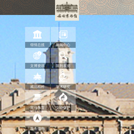
馆情总揽
新闻中心
文博资讯
陈列展览
藏品精粹
学术研究
宣传教育
文物保护
服务指南