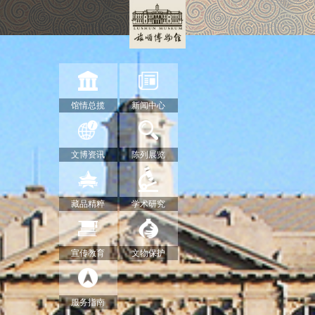
馆情总揽
新闻中心
文博资讯
陈列展览
藏品精粹
学术研究
宣传教育
文物保护
服务指南